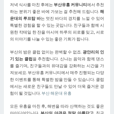
에
저녁 식사를 마친 후에는
부산유흥 커뮤니티
에서 추천
서
하는 분위기 좋은 바에 가보는 걸 추천해 드립니다.
해
재
운대의 루프탑 바
는 멋진 바다의 경치를 느낄 수 있어
밌
특별한 경험을 할 수 있는 곳입니다. 친구들과 함께 시
는
원한 칵테일 한 잔을 마시며 하루의 피로를 잊고, 서로
코
의 이야기를 나눌 수 있는 좋은 기회가 됩니다.
스
추
부산의 밤은 클럽 없이는 완벽할 수 없죠.
광안리의 인
천
기 있는 클럽
을 추천합니다. 신나는 음악과 함께 댄스
를 즐기며, 친구들과의 유대감을 강화하는 시간을 가
져보세요. 부산유흥 커뮤니티에서 매주 진행되는 다양
한 이벤트를 통해 특별한 밤을 만들 수 있습니다. 클럽
에서는 새로운 친구들도 만날 수 있어 더욱 즐거운 경
험이 될 것입니다.
부산 해운대 유흥
모든 유흥을 마친 후, 해변을 따라 산책하는 것도 좋은
아이디어입니다.
부산의 야경은 정말 아름답고
, 친구