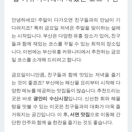
들
과
함
안녕하세요! 주말이 다가오면 친구들과의 만남이 기
께
다려지죠? 특히 금요일 저녁은 주말을 맞이하는 설레
하
는 시작입니다. 부산은 다양한 유흥 장소가 있어, 친구
는
들과 함께 재밌는 코스를 꾸릴 수 있는 최적의 장소입
금
니다. 이번에는 부산유흥 커뮤니티에서 추천하는 금요
요
일 코스를 소개해 드리려고 합니다.
일,
부
금요일이니만큼, 친구들과 함께 맛있는 저녁을 즐기
산
는 것이 좋겠죠? 부산에는 해산물 요리부터 시작해 다
유
양한 메뉴를 제공하는 맛집들이 많습니다. 추천드리는
흥
곳은 바로
광안리 수산시장
입니다. 신선한 회와 해물
커
탕을 맛볼 수 있는 이곳은 친구들과의 대화가 더욱 즐
뮤
거워지는 공간입니다. 이 후,
서면 맛집
으로 이동해 간
니
단한 안주와 함께 술 한잔을 즐기는 것도 좋습니다.
티