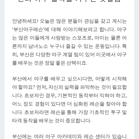
에
서
야
안녕하세요! 오늘은 많은 분들이 관심을 갖고 계시는
구
‘부산야구레슨’에 대해 이야기해보려고 합니다. 야구
레
는 많은 이들에게 사랑받는 스포츠로, 아이는 물론 어
슨
른까지 남녀노소 누구나 즐길 수 있는 운동입니다. 특
받
히, 부산은 다양한 야구 계열 팀이 있어 이곳에서 야구
는
를 배우는 것은 정말 좋은 선택이죠.
방
법:
부산에서 야구를 배우고 싶으시다면, 어떻게 시작해
당
야 할까요? 먼저, 자신의 실력을 파악하는 것이 필요합
신
니다. 초보자인 경우, 기본적인 동작부터 익혀야 하고,
의
어느 정도 경험이 있다면 더 심화된 레슨을 찾아야 합
야
니다. 초보자라면 레슨을 통해 가장 기초적인 투구 및
구
타격 동작을 배우는 것이 중요합니다.
실
력
부산에는 여러 야구 아카데미와 레슨 센터가 있습니