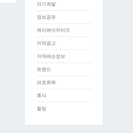
자기계발
정보공유
제이에이치비즈
지역광고
지역레슨정보
트렌드
피로회복
휴식
힐링