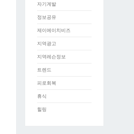
자기계발
정보공유
제이에이치비즈
지역광고
지역레슨정보
트렌드
피로회복
휴식
힐링