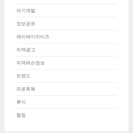
자기계발
정보공유
제이에이치비즈
지역광고
지역레슨정보
트렌드
피로회복
휴식
힐링