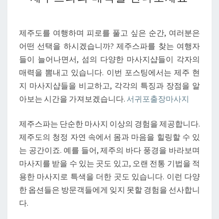
현
지
마
제주도를 여행하며 피로를 풀고 싶은 순간, 여러분은
사
어떤 선택을 하시겠습니까? 제주스파를 찾는 여행자
지
들이 늘어나면서, 섬의 다양한 마사지샵들이 각자의
샵
매력을 뽐내고 있습니다. 이번 포스팅에서는 제주 현
비
지 마사지샵들을 비교하고, 각각의 특징과 장점을 알
교
아보는 시간을 가져보겠습니다.
서귀포출장마사지
가
이
제주스파는 단순한 마사지 이상의 경험을 제공합니다.
드:
제주도의 청정 자연 속에서 몸과 마음을 힐링할 수 있
제
는 공간이죠. 예를 들어, 제주의 바다 풍경을 바라보며
주
마사지를 받을 수 있는 곳도 있고, 오랜 전통 기법을 적
스
용한 마사지로 특색을 더한 곳도 있습니다. 이런 다양
파
한 옵션들은 방문객들에게 잊지 못할 경험을 선사합니
의
다.
매