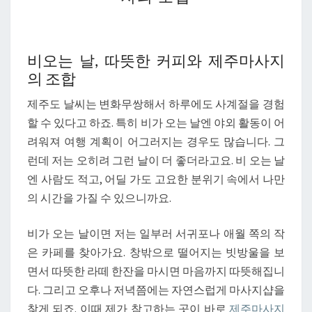
는
날,
따
비오는 날, 따뜻한 커피와 제주마사지
뜻
의 조합
한
커
제주도 날씨는 변화무쌍해서 하루에도 사계절을 경험
피
할 수 있다고 하죠. 특히 비가 오는 날엔 야외 활동이 어
와
려워져 여행 계획이 어그러지는 경우도 많습니다. 그
제
런데 저는 오히려 그런 날이 더 좋더라고요. 비 오는 날
주
엔 사람도 적고, 어딜 가도 고요한 분위기 속에서 나만
마
의 시간을 가질 수 있으니까요.
사
지
비가 오는 날이면 저는 일부러 서귀포나 애월 쪽의 작
의
은 카페를 찾아가요. 창밖으로 떨어지는 빗방울을 보
조
면서 따뜻한 라떼 한잔을 마시면 마음까지 따뜻해집니
합
다. 그리고 오후나 저녁쯤에는 자연스럽게 마사지샵을
찾게 되죠. 이때 제가 참고하는 곳이 바로
제주마사지