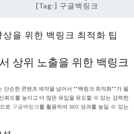
[Tag:]
구글백링크
구
향상을 위한 백링크 최적화 팁
글
검
색
서 상위 노출을 위한 백링크
순
위
향
단순한 콘텐츠 제작을 넘어서 **백링크 최적화**가 필
상
신뢰도를 높이고 더 많은 유입을 유도할 수 있는 강력한
을
적으로
구글백링크
를 활용하여 SEO 성과를 높일 수 있는
위
한
백
요성