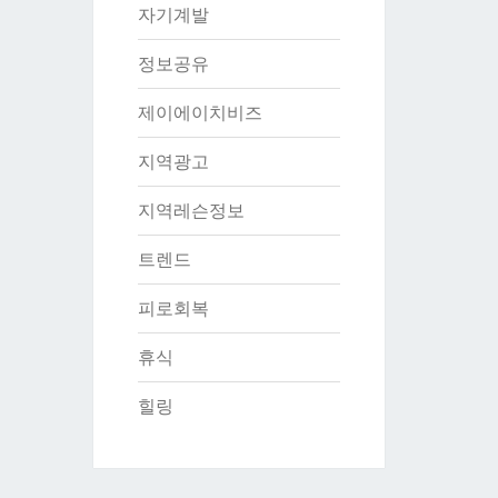
자기계발
정보공유
제이에이치비즈
지역광고
지역레슨정보
트렌드
피로회복
휴식
힐링