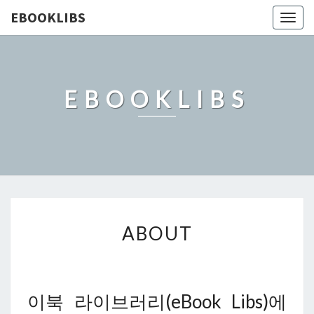
EBOOKLIBS
Togg
navig
EBOOKLIBS
ABOUT
ABOUT
이북 라이브러리(eBook Libs)에