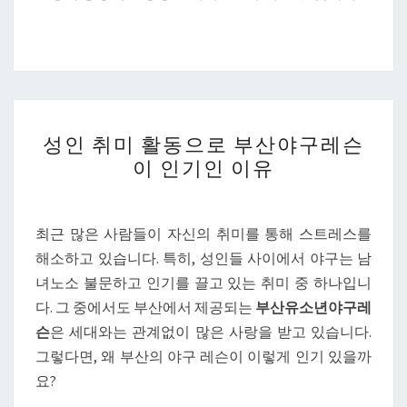
성
성인 취미 활동으로 부산야구레슨
인
이 인기인 이유
취
미
활
최근 많은 사람들이 자신의 취미를 통해 스트레스를
동
해소하고 있습니다. 특히, 성인들 사이에서 야구는 남
으
녀노소 불문하고 인기를 끌고 있는 취미 중 하나입니
로
다. 그 중에서도 부산에서 제공되는
부산유소년야구레
부
슨
은 세대와는 관계없이 많은 사랑을 받고 있습니다.
산
그렇다면, 왜 부산의 야구 레슨이 이렇게 인기 있을까
야
요?
구