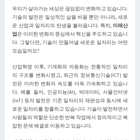
드
우리가 살아가는 세상은 끊임없이 변화하고 있습니다.
는
기술의 발전은 일상적인 삶을 바꿀 뿐만 아니라, 새로
새
운 산업과 일자리의 탄생을 불러옵니다. 특히,
미래산
로
업
은 이러한 변화의 중심에서 혁신을 주도하고 있습니
운
다. 그렇다면, 기술이 만들어낼 새로운 일자리는 어떤
일
모습일까요?
자
리:
산업혁명 이후, 기계화와 자동화는 전통적인 일자리
미
의 구조를 변화시켰고, 최근의 정보통신기술(ICT) 발
래
전은 이러한 변화의 속도를 더욱 가속화하고 있습니
산
다. 예를 들어, 인공지능(AI), 빅데이터, 사물인터넷
업
(IoT) 등의 발전은 기존 일자리의 재편성과 동시에 새
의
로운 일자리를 창출하고 있습니다. 기술이 발전하면서
모
사람들의 역할은 단순한 반복 작업에서 창의적이고 복
습
잡한 문제 해결로 이동하고 있습니다.
을