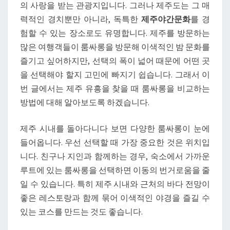
의 사랑을 받는 관광지입니다. 그러나 제주도는 그 매
을
력적인 경치뿐만 아니라, 독특한
제주야간문화
를 경
때
험할 수 있는 장소로도 유명합니다. 제주를 방문하는
룸
많은 여행객들이 룸싸롱을 방문해 이색적인 밤 문화를
싸
즐기고 싶어하지만, 선택의 폭이 넓어 때문에 어떤 곳
롱
을 선택해야 할지 고민에 빠지기 쉽습니다. 그래서 이
비
번 글에서는 제주 유흥을 찾을 때 룸싸롱을 비교하는
교
방법에 대해 알아보도록 하겠습니다.
하
는
제주 시내를 돌아다니다 보면 다양한 룸싸롱이 눈에
방
들어옵니다. 우선 선택할 때 가장 중요한 것은 위치입
법
니다. 친구나 지인과 함께하는 경우, 숙소에서 가까운
루트에 있는 룸싸롱을 선택하면 이동의 번거로움을 줄
일 수 있습니다. 특히 제주 시내와 근처의 바다 전망이
좋은 레스토랑과 함께 묶어 이색적인 야경을 즐길 수
있는 코스를 만드는 것도 좋습니다.