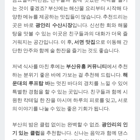
산
는 것이 좋겠죠? 부산에는 해산물 요리부터 시작해 다
유
양한 메뉴를 제공하는 맛집들이 많습니다. 추천드리는
흥
곳은 바로
광안리 수산시장
입니다. 신선한 회와 해물
커
탕을 맛볼 수 있는 이곳은 친구들과의 대화가 더욱 즐
뮤
거워지는 공간입니다. 이 후,
서면 맛집
으로 이동해 간
니
단한 안주와 함께 술 한잔을 즐기는 것도 좋습니다.
티
에
저녁 식사를 마친 후에는
부산유흥 커뮤니티
에서 추천
서
하는 분위기 좋은 바에 가보는 걸 추천해 드립니다.
해
재
운대의 루프탑 바
는 멋진 바다의 경치를 느낄 수 있어
밌
특별한 경험을 할 수 있는 곳입니다. 친구들과 함께 시
는
원한 칵테일 한 잔을 마시며 하루의 피로를 잊고, 서로
코
의 이야기를 나눌 수 있는 좋은 기회가 됩니다.
스
추
부산의 밤은 클럽 없이는 완벽할 수 없죠.
광안리의 인
천
기 있는 클럽
을 추천합니다. 신나는 음악과 함께 댄스