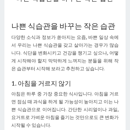
쁜
식
습
관
나쁜 식습관을 바꾸는 작은 습관
을
다양한 소식과 정보가 쏟아지는 요즘, 바쁜 일상 속에
바
서 우리는 나쁜 식습관을 갖고 살아가는 경우가 많습
꾸
니다. 식단을 변화시키고 건강을 챙기고 싶으나, 어떻
는
게 시작해야 할지 막막하게 느껴지는 분들을 위해 작
작
은 습관부터 시작해 보라고 추천하고 싶습니다.
은
습
1. 아침을 거르지 않기
관
아침은 하루 중 가장 중요한 식사입니다. 아침을 거르
면 점심 때 과식을 하게 될 가능성이 높아지고 이는 나
쁜 식습관으로 이어집니다. 간단한 시리얼이나 과일,
요거트로 가벼운 아침을 즐기는 것만으로도 큰 변화가
시작될 수 있습니다.