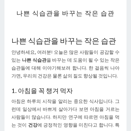
나
나쁜 식습관을 바꾸는 작은 습관
쁜
식
습
관
나쁜 식습관을 바꾸는 작은 습관
을
안녕하세요, 여러분! 오늘은 많은 사람들이 공감할 수
바
있는
나쁜 식습관
을 바꾸는 데 도움이 될 수 있는 작은
꾸
습관들에 대해 이야기해보려 합니다. 한 걸음씩 나아
는
가면, 우리의 건강은 물론 삶의 질도 향상될 것입니다.
작
은
1. 아침을 꼭 챙겨 먹자
습
아침은 하루의 시작을 알리는 중요한 식사입니다. 그
관
런데 일상에서 바쁘게 살아가다 보면 아침을 거르는
사람들이 많습니다. 하지만 연구에 따르면 아침을 먹
는 것이
건강
에 긍정적인 영향을 미친다고 합니다. 특