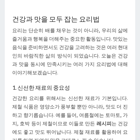
과
맛
을
건강과 맛을 모두 잡는 요리법
모
요리는 단순히 배를 채우는 것이 아니라, 우리의 삶에
두
즐거움과 행복을 더해주는 중요한 활동입니다. 맛있는
잡
음식을 준비하면서도 건강을 고려하는 것은 여러 현대
는
인의 바람직한 삶의 방식이 되었습니다. 오늘은 건강
요
과 맛을 동시에 만족시키는 여러 가지 요리법에 대해
리
이야기해보겠습니다.
법
1. 신선한 재료의 중요성
건강한 요리를 위해서는 신선한 재료가 기본입니다.
제철 식품은 영양소가 풍부할 뿐만 아니라, 맛도 더 진
하고 향기롭습니다. 예를 들어, 여름철에는 토마토, 가
지, 호박 등이 제철이므로 이들로 만든
레시피
는 건강
에도 좋고 맛도 뛰어납니다. 제철 재료를 활용하여 요