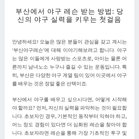
부
부산에서 야구 레슨 받는 방법: 당
산
신의 야구 실력을 키우는 첫걸음
에
서
야
안녕하세요! 오늘은 많은 분들이 관심을 갖고 계시는
구
‘부산야구레슨’에 대해 이야기해보려고 합니다. 야구
레
는 많은 이들에게 사랑받는 스포츠로, 아이는 물론 어
슨
른까지 남녀노소 누구나 즐길 수 있는 운동입니다. 특
받
히, 부산은 다양한 야구 계열 팀이 있어 이곳에서 야구
는
를 배우는 것은 정말 좋은 선택이죠.
방
법:
부산에서 야구를 배우고 싶으시다면, 어떻게 시작해
당
야 할까요? 먼저, 자신의 실력을 파악하는 것이 필요합
신
니다. 초보자인 경우, 기본적인 동작부터 익혀야 하고,
의
어느 정도 경험이 있다면 더 심화된 레슨을 찾아야 합
야
니다. 초보자라면 레슨을 통해 가장 기초적인 투구 및
구