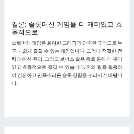
결론: 슬롯머신 게임을 더 재미있고 효
율적으로
슬롯머신 게임은 화려한 그래픽과 단순한 규칙으로 누
구나 쉽게 즐길 수 있는 게임입니다. 그러나 적절한 전
략과 예산 관리, 그리고 보너스 활용 등을 통해 더 재미
있고 효율적으로 즐길 수 있습니다. 위의 팁을 활용하
여 건전하고 만족스러운 슬롯 경험을 누리시기 바랍니
다.