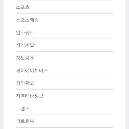
스포츠
스포츠레슨
인사이트
자기계발
정보공유
제이에이치비즈
지역광고
지역레슨정보
트렌드
피로회복