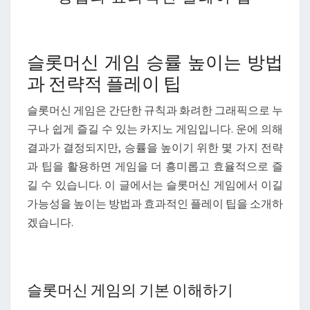
머
신
게
슬롯머신 게임 승률 높이는 방법
임
에
과 전략적 플레이 팁
서
슬롯머신 게임은 간단한 규칙과 화려한 그래픽으로 누
승
구나 쉽게 즐길 수 있는 카지노 게임입니다. 운에 의해
률
결과가 결정되지만, 승률을 높이기 위한 몇 가지 전략
을
과 팁을 활용하면 게임을 더 흥미롭고 효율적으로 즐
높
길 수 있습니다. 이 글에서는 슬롯머신 게임에서 이길
이
가능성을 높이는 방법과 효과적인 플레이 팁을 소개하
는
겠습니다.
방
법
과
효
슬롯머신 게임의 기본 이해하기
과