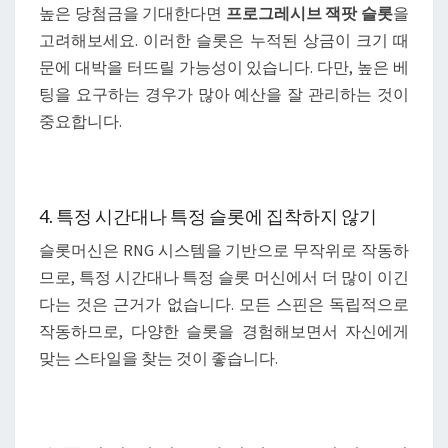
높은 당첨금을 기대한다면
프로그레시브 잭팟 슬롯
을
고려해보세요. 이러한 슬롯은 누적된 상금이 크기 때
문에 대박을 터뜨릴 가능성이 있습니다. 다만, 높은 베
팅을 요구하는 경우가 많아 예산을 잘 관리하는 것이
중요합니다.
4. 특정 시간대나 특정 슬롯에 집착하지 않기
슬롯머신은 RNG 시스템을 기반으로 무작위로 작동하
므로, 특정 시간대나 특정 슬롯 머신에서 더 많이 이긴
다는 것은 근거가 없습니다. 모든 스핀은 독립적으로
작동하므로, 다양한 슬롯을 경험해보면서 자신에게
맞는 스타일을 찾는 것이 좋습니다.