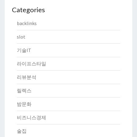
Categories
backlinks
slot
기술IT
라이프스타일
리뷰분석
릴렉스
밤문화
비즈니스경제
술집