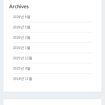
Archives
2026년 6월
2026년 5월
2026년 2월
2026년 1월
2025년 12월
2025년 4월
2024년 11월