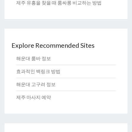
제주 유흥을 찾을 때 룸싸롱 비교하는 방법
Explore Recommended Sites
해운대 룸바 정보
효과적인 백링크 방법
해운대 고구려 정보
제주 마사지 예약