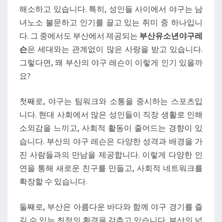
해소하고 있습니다. 특히, 성인들 사이에서 야구는 남
으
녀노소 불문하고 인기를 끌고 있는 취미 중 하나입니
로
다. 그 중에서도 부산에서 제공되는
부산유소년야구레
부
슨
은 세대와는 관계없이 많은 사랑을 받고 있습니다.
산
그렇다면, 왜 부산의 야구 레슨이 이렇게 인기 있을까
야
요?
구
레
첫째로, 야구는 팀워크와 소통을 중시하는 스포츠입
슨
니다. 현대 사회에서 많은 성인들이 직장 생활로 인해
이
소외감을 느끼고, 사회적 활동이 줄어드는 경향이 있
인
습니다. 부산의 야구 레슨은 다양한 성격과 배경을 가
기
진 사람들과의 만남을 제공합니다. 이렇게 다양한 인
인
연을 통해 새로운 친구를 만들고, 사회적 네트워크를
이
확장할 수 있습니다.
유
둘째로, 부산은 아름다운 바다와 함께 야구 경기를 즐
길 수 있는 최적의 환경을 갖추고 있습니다. 부산의 넓