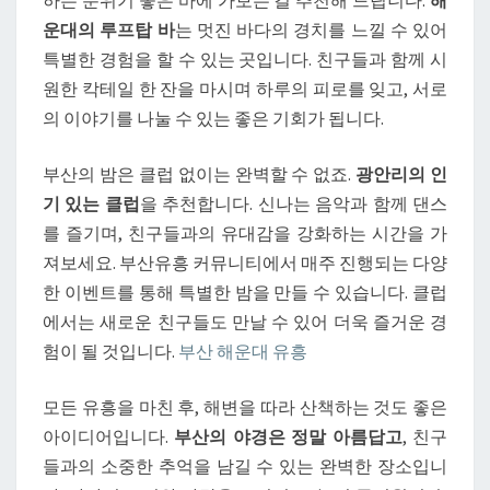
하는 분위기 좋은 바에 가보는 걸 추천해 드립니다.
해
밌
운대의 루프탑 바
는 멋진 바다의 경치를 느낄 수 있어
는
특별한 경험을 할 수 있는 곳입니다. 친구들과 함께 시
코
원한 칵테일 한 잔을 마시며 하루의 피로를 잊고, 서로
스
의 이야기를 나눌 수 있는 좋은 기회가 됩니다.
추
천
부산의 밤은 클럽 없이는 완벽할 수 없죠.
광안리의 인
기 있는 클럽
을 추천합니다. 신나는 음악과 함께 댄스
를 즐기며, 친구들과의 유대감을 강화하는 시간을 가
져보세요. 부산유흥 커뮤니티에서 매주 진행되는 다양
한 이벤트를 통해 특별한 밤을 만들 수 있습니다. 클럽
에서는 새로운 친구들도 만날 수 있어 더욱 즐거운 경
험이 될 것입니다.
부산 해운대 유흥
모든 유흥을 마친 후, 해변을 따라 산책하는 것도 좋은
아이디어입니다.
부산의 야경은 정말 아름답고
, 친구
들과의 소중한 추억을 남길 수 있는 완벽한 장소입니