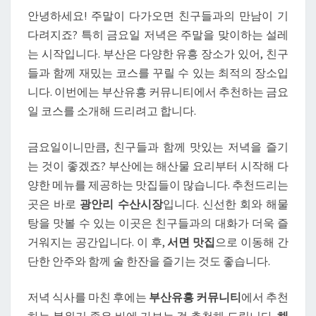
안녕하세요! 주말이 다가오면 친구들과의 만남이 기
하
다려지죠? 특히 금요일 저녁은 주말을 맞이하는 설레
는
는 시작입니다. 부산은 다양한 유흥 장소가 있어, 친구
금
들과 함께 재밌는 코스를 꾸릴 수 있는 최적의 장소입
요
니다. 이번에는 부산유흥 커뮤니티에서 추천하는 금요
일,
일 코스를 소개해 드리려고 합니다.
부
산
금요일이니만큼, 친구들과 함께 맛있는 저녁을 즐기
유
는 것이 좋겠죠? 부산에는 해산물 요리부터 시작해 다
흥
양한 메뉴를 제공하는 맛집들이 많습니다. 추천드리는
커
곳은 바로
광안리 수산시장
입니다. 신선한 회와 해물
뮤
탕을 맛볼 수 있는 이곳은 친구들과의 대화가 더욱 즐
니
거워지는 공간입니다. 이 후,
서면 맛집
으로 이동해 간
티
단한 안주와 함께 술 한잔을 즐기는 것도 좋습니다.
에
서
저녁 식사를 마친 후에는
부산유흥 커뮤니티
에서 추천
재